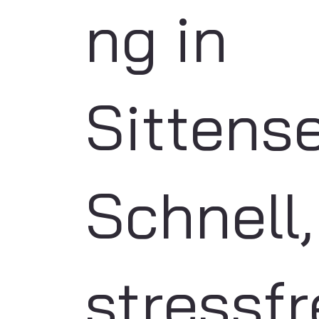
ng in
Sittens
Schnell,
stressfr