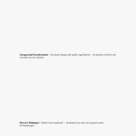
Garagen und Gewerberäume
- Ob private Garage oder große Lagerflächen – wir arbeiten effizient und
mit einem festen Zeitplan.
Messie-Wohnungen
- Diskret und respektvoll – wir kümmern uns auch um anspruchsvolle
Entrümpelungen.