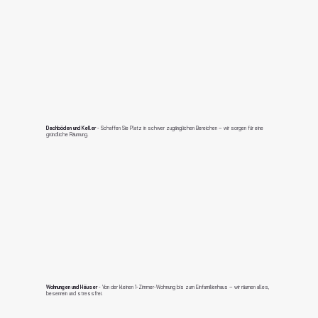
Dachböden und Keller
- Schaffen Sie Platz in schwer zugänglichen Bereichen – wir sorgen für eine
gründliche Räumung.
Wohnungen und Häuser
- Von der kleinen 1-Zimmer-Wohnung bis zum Einfamilienhaus – wir räumen alles,
besenrein und stressfrei.