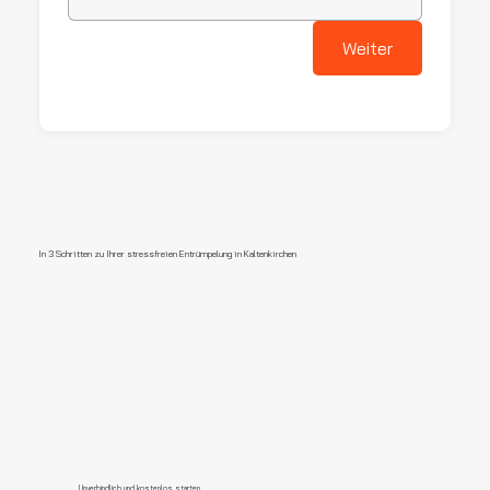
Weiter
In 3 Schritten zu Ihrer stressfreien Entrümpelung in Kaltenkirchen
Unverbindlich und kostenlos starten