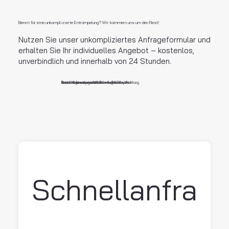
Bereit für eine unkomplizierte Entrümpelung? Wir kümmern uns um den Rest!
Nutzen Sie unser unkompliziertes Anfrageformular und
erhalten Sie Ihr individuelles Angebot – kostenlos,
unverbindlich und innerhalb von 24 Stunden.
Direkt zu Ihrem persönlichen Angebot
Antwort garantiert innerhalb von 24 Stunden
In nur 1 Minute ausgefüllt – einfach und schnel
Kostenlos und unverbindlich – ohne Verpflichtung
Schnellanfra