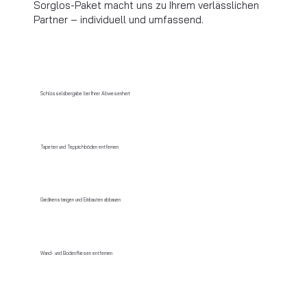
Sorglos-Paket macht uns zu Ihrem verlässlichen
Partner – individuell und umfassend.
Schlüsselübergabe bei Ihrer Abwesenheit
Tapeten und Teppichböden entfernen
Gardinenstangen und Einbauten abbauen
Wand- und Bodenfliesen entfernen