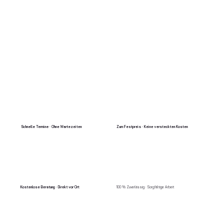
Schnelle Termine · Ohne Wartezeiten
Zum Festpreis · Keine versteckten Kosten
Kostenlose Beratung · Direkt vor Ort
100 % Zuverlässig · Sorgfältige Arbeit