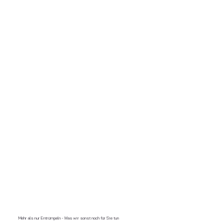
Mehr als nur Entrümpeln - Was wir sonst noch für Sie tun