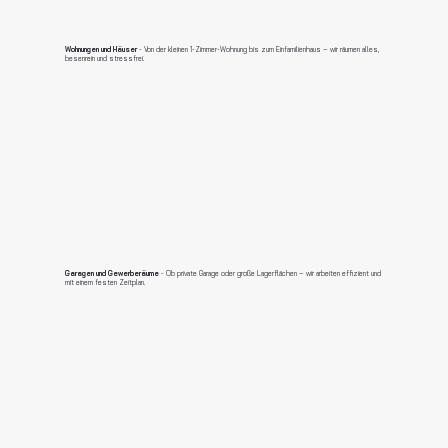
Wohnungen und Häuser
- Von der kleinen 1-Zimmer-Wohnung bis zum Einfamilienhaus – wir räumen alles,
besenrein und stressfrei.
Garagen und Gewerberäume
- Ob private Garage oder große Lagerflächen – wir arbeiten effizient und
mit einem festen Zeitplan.