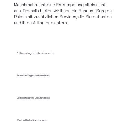
Manchmal reicht eine Entrümpelung allein nicht
aus. Deshalb bieten wir Ihnen ein Rundum-Sorglos-
Paket mit zusätzlichen Services, die Sie entlasten
und Ihren Alltag erleichtern.
Schlüsselübergabe bei Ihrer Abwesenheit
Tapeten und Teppichböden entfernen
Gardinenstangen und Einbauten abbauen
Wand- und Bodenfliesen entfernen