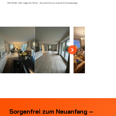
Weil Bilder mehr sagen als Worte - Ausschnitte aus unseren Entrümpelungen
Sorgenfrei zum Neuanfang –
Sorgenfrei zum Neuanfang –