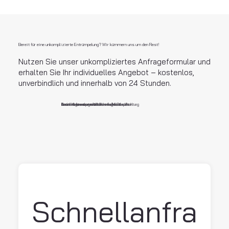
Bereit für eine unkomplizierte Entrümpelung? Wir kümmern uns um den Rest!
Nutzen Sie unser unkompliziertes Anfrageformular und
erhalten Sie Ihr individuelles Angebot – kostenlos,
unverbindlich und innerhalb von 24 Stunden.
Direkt zu Ihrem persönlichen Angebot
Antwort garantiert innerhalb von 24 Stunden
In nur 1 Minute ausgefüllt – einfach und schnel
Kostenlos und unverbindlich – ohne Verpflichtung
Schnellanfra