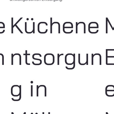
e
Küchene
n
ntsorgun
g in