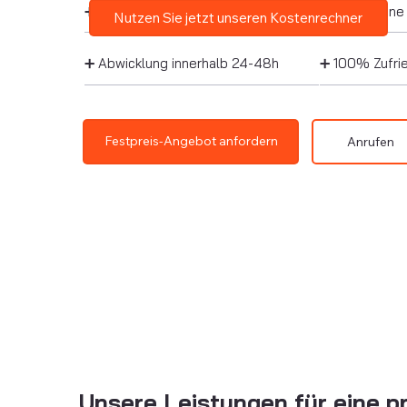
➕ Kostenlose Besichtigung
➕ Besenreine
Nutzen Sie jetzt unseren Kostenrechner
➕ Abwicklung innerhalb 24-48h
➕ 100% Zufrie
Festpreis-Angebot anfordern
Anrufen
Unsere Leistungen für eine 