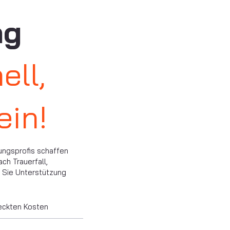
ng
ell,
ein!
ungsprofis schaffen
h Trauerfall,
o Sie Unterstützung
eckten Kosten