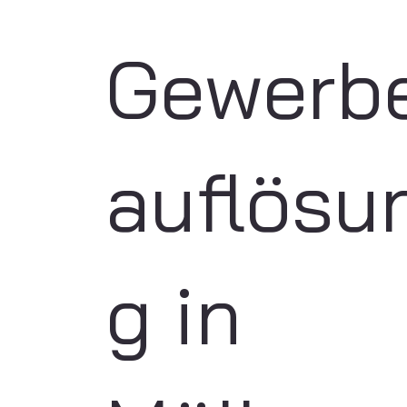
Gewerb
auflösu
g in