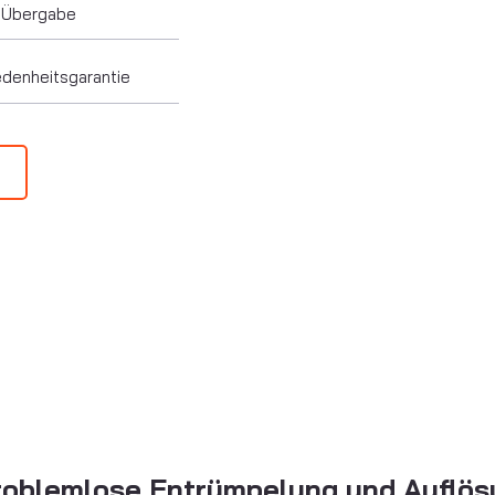
 Übergabe
denheitsgarantie
problemlose Entrümpelung und Auflö