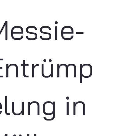
Messie-
Entrümp
elung in