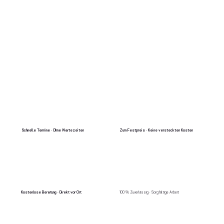
Schnelle Termine · Ohne Wartezeiten
Zum Festpreis · Keine versteckten Kosten
Kostenlose Beratung · Direkt vor Ort
100 % Zuverlässig · Sorgfältige Arbeit