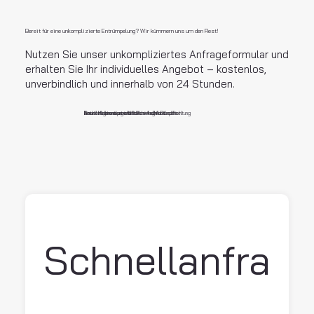
Bereit für eine unkomplizierte Entrümpelung? Wir kümmern uns um den Rest!
Nutzen Sie unser unkompliziertes Anfrageformular und
erhalten Sie Ihr individuelles Angebot – kostenlos,
unverbindlich und innerhalb von 24 Stunden.
Direkt zu Ihrem persönlichen Angebot
Antwort garantiert innerhalb von 24 Stunden
In nur 1 Minute ausgefüllt – einfach und schnel
Kostenlos und unverbindlich – ohne Verpflichtung
Schnellanfra