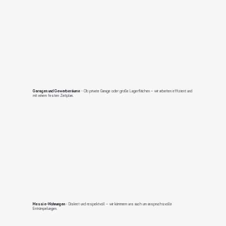
Garagen und Gewerberäume
- Ob private Garage oder große Lagerflächen – wir arbeiten effizient und
mit einem festen Zeitplan.
Messie-Wohnungen
- Diskret und respektvoll – wir kümmern uns auch um anspruchsvolle
Entrümpelungen.