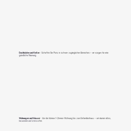
Dachböden und Keller
- Schaffen Sie Platz in schwer zugänglichen Bereichen – wir sorgen für eine
gründliche Räumung.
Wohnungen und Häuser
- Von der kleinen 1-Zimmer-Wohnung bis zum Einfamilienhaus – wir räumen alles,
besenrein und stressfrei.