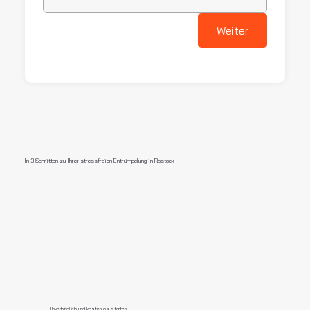
Weiter
In 3 Schritten zu Ihrer stressfreien Entrümpelung in Rostock
Unverbindlich und kostenlos starten