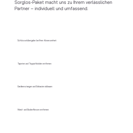
Sorglos-Paket macht uns zu Ihrem verlässlichen
Partner – individuell und umfassend.
Schlüsselübergabe bei Ihrer Abwesenheit
Tapeten und Teppichböden entfernen
Gardinenstangen und Einbauten abbauen
Wand- und Bodenfliesen entfernen