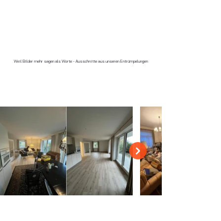
Weil Bilder mehr sagen als Worte - Ausschnitte aus unseren Entrümpelungen