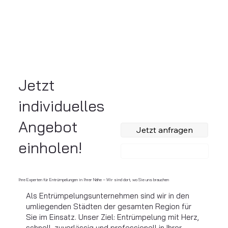
Jetzt
individuelles
Angebot
Jetzt anfragen
einholen!
Anrufen
Ihre Experten für Entrümpelungen in Ihrer Nähe – Wir sind dort, wo Sie uns brauchen
Als Entrümpelungsunternehmen sind wir in den
umliegenden Städten der gesamten Region für
Sie im Einsatz. Unser Ziel: Entrümpelung mit Herz,
schnell, zuverlässig und professionell in Ihrer