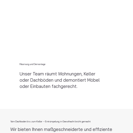
Räumung und Demontage
Unser Team räumt Wohnungen, Keller
oder Dachböden und demontiert Möbel
oder Einbauten fachgerecht.
Vom Dachboden bis zum Keller – Entrümpelung in Geesthacht leicht gemacht
Wir bieten Ihnen maßgeschneiderte und effiziente