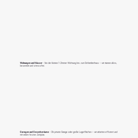
Wohnungen und Häuser
- Von der kleinen 1-Zimmer-Wohnung bis zum Einfamilienhaus – wir räumen alles,
besenrein und stressfrei.
Garagen und Gewerberäume
- Ob private Garage oder große Lagerflächen – wir arbeiten effizient und
mit einem festen Zeitplan.