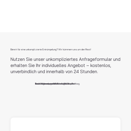
Bereit für eine unkomplizierte Entrümpelung? Wir kümmern uns um den Rest!
Nutzen Sie unser unkompliziertes Anfrageformular und
erhalten Sie Ihr individuelles Angebot – kostenlos,
unverbindlich und innerhalb von 24 Stunden.
Direkt zu Ihrem persönlichen Angebot
Antwort garantiert innerhalb von 24 Stunden
In nur 1 Minute ausgefüllt – einfach und schnel
Kostenlos und unverbindlich – ohne Verpflichtung