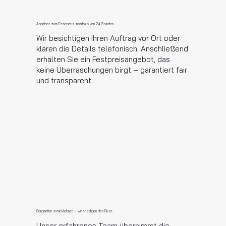
Angebot zum Festpreis innerhalb von 24 Stunden
Wir besichtigen Ihren Auftrag vor Ort oder
klären die Details telefonisch. Anschließend
erhalten Sie ein Festpreisangebot, das
keine Überraschungen birgt – garantiert fair
und transparent.
Sorgenfrei zurücklehnen – wir erledigen den Rest
Unser erfahrenes Team übernimmt die